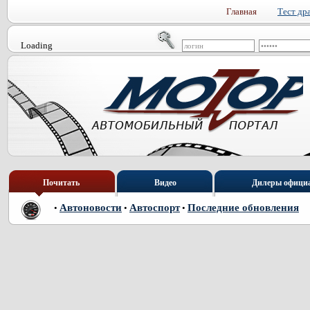
Главная
Тест др
Loading
Почитать
Видео
Дилеры офици
Автоновости
Автоспорт
Последние обновления
•
•
•