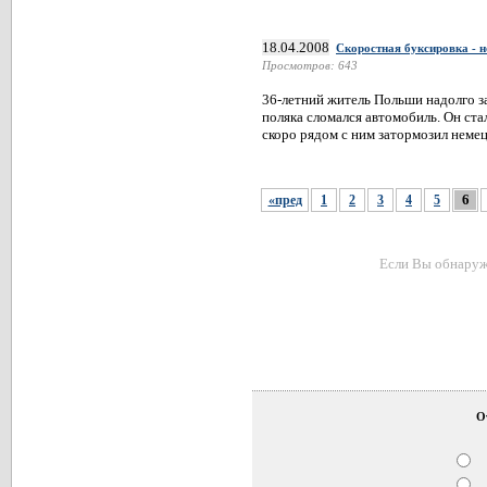
18.04.2008
Скоростная буксировка - 
Просмотров: 643
36-летний житель Польши надолго з
поляка сломался автомобиль. Он ста
скоро рядом с ним затормозил неме
6
«пред
1
2
3
4
5
Если Вы обнаружи
О