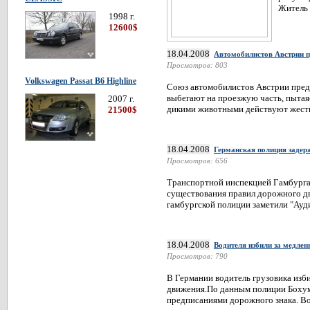
Житель 
1998 г.
12600$
18.04.2008
Автомобилистов Австрии п
Просмотров: 803
Volkswagen Passat В6 Highline
Союз автомобилистов Австрии преду
выбегают на проезжую часть, пытая
2007 г.
дикими животными действуют жесткие
21500$
18.04.2008
Германская полиция задерж
Просмотров: 656
Транспортной инспекцией Гамбурга
существования правил дорожного дв
гамбургской полиции заметили "Ауди
18.04.2008
Водителя избили за медлен
Просмотров: 790
В Германии водитель грузовика изб
движения.По данным полиции Бохума
предписаниями дорожного знака. Вод