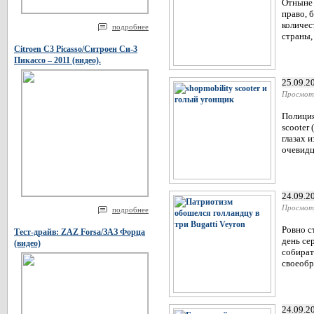
Отныне 
право, 
количес
подробнее
страны,
Citroen C3 Picasso/Ситроен Си-3
Пикассо – 2011 (видео).
25.09.2
Просмот
Полиция
scooter
глазах 
очевидц
24.09.2
Просмот
подробнее
Ровно с
Тест-драйв: ZAZ Forsa/ЗАЗ Форца
день се
(видео)
собират
своеобра
24.09.2