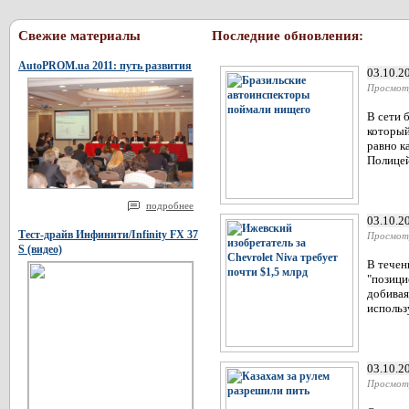
Свежие материалы
Последние обновления:
AutoPROM.ua 2011: путь развития
03.10.2
Просмот
В сети 
который
равно к
Полицей
подробнее
03.10.2
Тест-драйв Инфинити/Infinity FX 37
Просмот
S (видео)
В течен
"позици
добивая
использ
03.10.2
Просмот