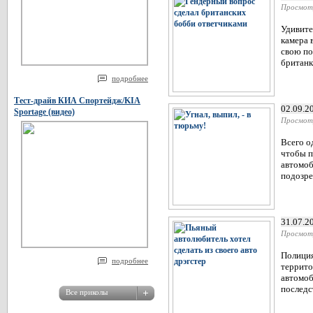
Просмот
Удивите
камера 
свою по
британк
подробнее
Тест-драйв КИА Спортейдж/KIA
02.09.2
Sportage (видео)
Просмот
Всего о
чтобы п
автомоб
подозре
31.07.2
Просмот
Полиция
подробнее
террито
автомоб
последс