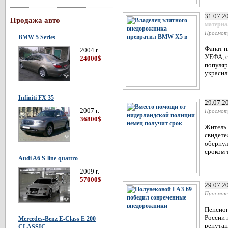
31.07.2
Продажа авто
матери
Просмот
BMW 5 Series
Фанат п
2004 г.
УЕФА, с
24000$
популяр
украсил
Infiniti FX 35
29.07.2
2007 г.
Просмот
36800$
Житель 
свидете
обернул
сроком 
Audi A6 S-line quattro
2009 г.
57000$
29.07.2
Просмот
Пенсион
России 
Mercedes-Benz E-Class E 200
репутац
CLASSIC