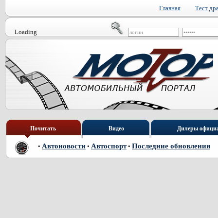
Главная
Тест др
Loading
Почитать
Видео
Дилеры офици
Автоновости
Автоспорт
Последние обновления
•
•
•