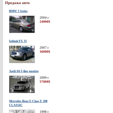
Продажа авто
BMW 5 Series
2004 г.
24000$
Infiniti FX 35
2007 г.
36800$
Audi A6 S-line quattro
2009 г.
57000$
Mercedes-Benz E-Class E 200
CLASSIC
1998 г.