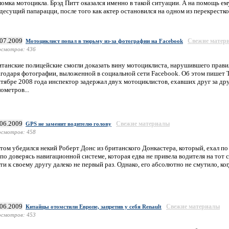
ломка мотоцикла. Брэд Питт оказался именно в такой ситуации. А на помощь ем
десущий папарацци, после того как актер остановился на одном из перекрестк
.07.2009
Свежие матер
Мотоциклист попал в тюрьму из-за фотографии на Facebook
смотров: 436
итанские полицейские смогли доказать вину мотоциклиста, нарушившего прав
агодаря фотографии, выложенной в социальной сети Facebook. Об этом пишет Th
нтябре 2008 года инспектор задержал двух мотоциклистов, ехавших друг за др
ометров...
.06.2009
Свежие материалы
GPS не заменит водителю голову
смотров: 458
том убедился некий Роберт Донс из британского Донкастера, который, ехал по
по доверясь навигационной системе, которая едва не привела водителя на тот с
ти к своему другу далеко не первый раз. Однако, его абсолютно не смутило, ког
.06.2009
Свежие материалы
Китайцы отомстили Европе, запретив у себя Renault
смотров: 453