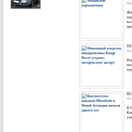
Про
Жи
пар
вс
при
10
Про
Вл
на
пер
02
Про
В Н
Ка
ув