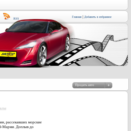
|
Главная
Добавить в избранное
RSS
иалы
ин, рассекавших морские
ей-Марми. Доплыв до