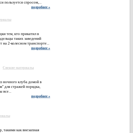
и пользуется спросом,...
подробнее »
ериалы
ки тем, кто прикатил в
адельцы таких заведений
 на 2-колесном транспорте...
подробнее »
Свежие материалы
з ночного клуба домой в
ом" для стражей порядка,
 все...
подробнее »
ериалы
, такими как внезапная