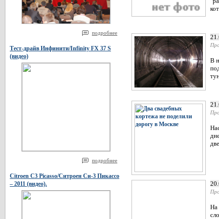
"р
кот
подробнее
21
Про
Тест-драйв Инфинити/Infinity FX 37 S
(видео)
В 
по
тун
21
Про
На
дне
дв
подробнее
Citroen C3 Picasso/Ситроен Си-3 Пикассо
20
– 2011 (видео).
Про
На
сло