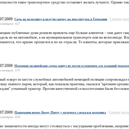
опасности такое транспортное средство оставляет желать лучшего. Однако такс
.07.2009
Свежие мат
Сядь на велосипед и получи скидку на проституток в Германии
смотров: 427
мецкие публичные дома решили привлечь еще больше клиентов – они дают скид
рдель не на автомобиле, а на муниципальном транспорте или на велосипеде. Вл
знаются, что кризис прошелся и по их отрасли. Те клиенты, которые приезжают
.07.2009
Немецкие полицейские сорок минут не могли остановить еле ехавший трактор
смотров: 575
лый эскорт из шести служебных автомобилей немецкой полиции сопровождал и
льку пьяного парня, который, как показала практика, оказался "крепким орешк
едлав" угнанный трактор. Против качественной сельхозтехники были бессильны
.07.2009
Свежие мат
Папарацци помог Брэду Питту у которого сломался мотоцикл
смотров: 429
же знаменитости иногда могут столкнуться с насущными проблемами, например