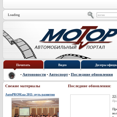
Loading
Почитать
Видео
Дилеры офици
Автоновости
Автоспорт
Последние обновления
•
•
•
Свежие материалы
Последние обновления:
AutoPROM.ua 2011: путь развития
22
Про
Пр
во