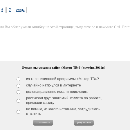
6
7
след»
ли Вы обнаружили ошибку на этой странице, выделите ее и нажмите Сtrl+Enter
Откуда вы узнали о сайте «Мотор-ТВ»? (октябрь 2011г.)
из телевизионной программы «Мотор-ТВ»?
случайно наткнулся в Интернете
целенаправленно искал в поисковике
рассказал друг, знакомый, коллега по работе,
прислали ссылку
не помню, из какого источника, затрудняюсь
ответить