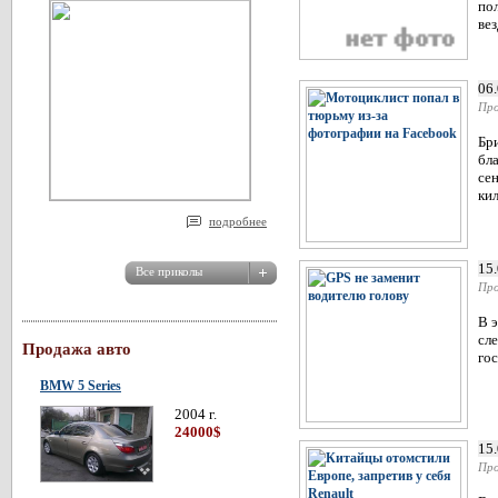
по
вез
06
Про
Бр
бл
се
кил
подробнее
15
Про
В э
сле
Продажа авто
гос
BMW 5 Series
2004 г.
24000$
15
Про