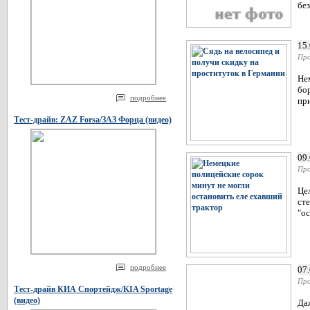
без
15
Про
Не
бо
подробнее
при
Тест-драйв: ZAZ Forsa/ЗАЗ Форца (видео)
09
Про
Це
сте
"ос
подробнее
07
Про
Тест-драйв КИА Спортейдж/KIA Sportage
(видео)
Да