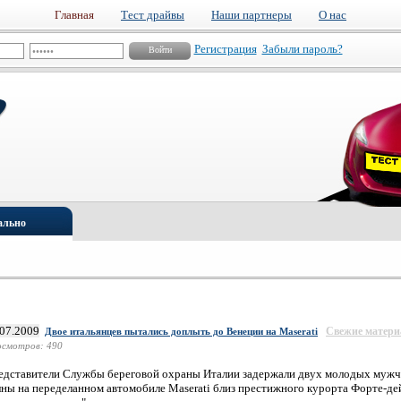
Главная
Тест драйвы
Наши партнеры
О нас
Регистрация
Забыли пароль?
ально
.07.2009
Свежие матер
Двое итальянцев пытались доплыть до Венеции на Maserati
смотров: 490
едставители Службы береговой охраны Италии задержали двух молодых мужч
лны на переделанном автомобиле Maserati близ престижного курорта Форте-д