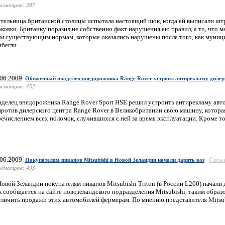
смотров: 397
тельница британской столицы испытала настоящий шок, когда ей выписали шт
ковки. Британку поразил не собственно факт нарушения ею правил, а то, что 
ем существующим нормам, которые оказались нарушены после того, как муни
бегли...
.06.2009
Обиженный владелец внедорожника Range Rover устроил антирекламу дилер
смотров: 452
аделец внедорожника Range Rover Sport HSE решил устроить антирекламу авт
против дилерского центра Range Rover в Великобритании свою машину, котора
ечислением всех поломок, случившихся с ней за время эксплуатации. Кроме то
.06.2009
Свеж
Покупателям пикапов Mitsubishi в Новой Зеландии начали дарить коз
смотров: 493
овой Зеландии покупателям пикапов Mitsubishi Triton (в России L200) начали д
к сообщается на сайте новозеландского подразделения Mitsubishi, таким образ
еличить продажи этих автомобилей фермерам. По мнению представителя Mitsubi