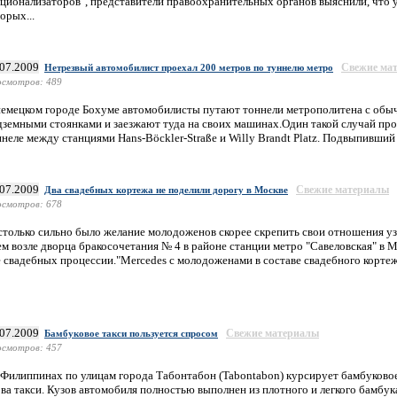
ационализаторов", представители правоохранительных органов выяснили, что у
орых...
.07.2009
Свежие ма
Нетрезвый автомобилист проехал 200 метров по туннелю метро
смотров: 489
немецком городе Бохуме автомобилисты путают тоннели метрополитена с обы
дземными стоянками и заезжают туда на своих машинах.Один такой случай про
неле между станциями Hans-Böckler-Straße и Willy Brandt Platz. Подвыпивший 
.07.2009
Свежие материалы
Два свадебных кортежа не поделили дорогу в Москве
смотров: 678
столько сильно было желание молодоженов скорее скрепить свои отношения уза
м возле дворца бракосочетания № 4 в районе станции метро "Савеловская" в М
е свадебных процессии."Mercedes с молодоженами в составе свадебного кортежа
.07.2009
Свежие материалы
Бамбуковое такси пользуется спросом
смотров: 457
 Филиппинах по улицам города Табонтабон (Tabontabon) курсирует бамбуково
ва такси. Кузов автомобиля полностью выполнен из плотного и легкого бамбука