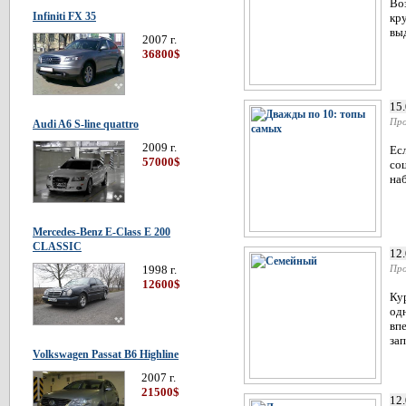
Воз
Infiniti FX 35
кр
выд
2007 г.
36800$
15
Про
Audi A6 S-line quattro
2009 г.
Ес
57000$
со
на
Mercedes-Benz E-Class E 200
CLASSIC
12
1998 г.
Про
12600$
Ку
од
впе
зап
Volkswagen Passat В6 Highline
2007 г.
21500$
12