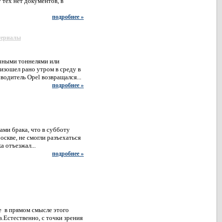
 тех нет документов, в
подробнее »
териалы
чными тоннелями или
изошел рано утром в среду в
водитель Opel возвращался...
подробнее »
ми брака, что в субботу
оскве, не смогли разъехаться
 отъезжал...
подробнее »
е в прямом смысле этого
.Естественно, с точки зрения