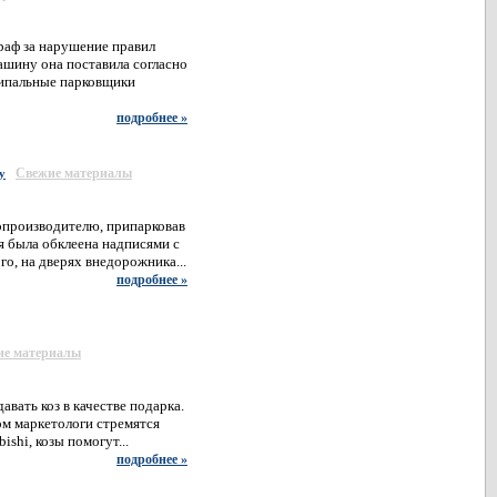
раф за нарушение правил
машину она поставила согласно
ципальные парковщики
подробнее »
Свежие материалы
у
опроизводителю, припарковав
я была обклеена надписями с
го, на дверях внедорожника...
подробнее »
ие материалы
авать коз в качестве подарка.
ом маркетологи стремятся
shi, козы помогут...
подробнее »