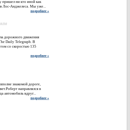
у пришел ни кто иной как
ов Лос-Анджелеса. Мы уже...
подробнее »
иалы
ила дорожного движения
e Daily Telegraph. В
угом со скоростью 135
подробнее »
 вполне знакомой дороге,
вет.Роберт направлялся в
да автомобиль вдруг...
подробнее »