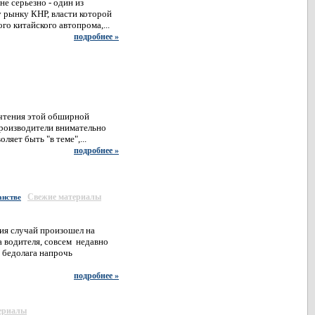
е серьезно - один из
 рынку КНР, власти которой
го китайского автопрома,...
подробнее »
очтения этой обширной
производители внимательно
яет быть "в теме",...
подробнее »
Свежие материалы
анстве
ия случай произошел на
а водителя, совсем недавно
о бедолага напрочь
подробнее »
ериалы