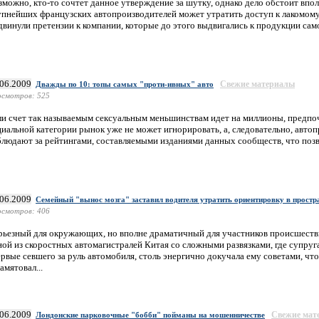
можно, кто-то сочтет данное утверждение за шутку, однако дело обстоит вполн
упнейших французских автопроизводителей может утратить доступ к лакомому
винули претензии к компании, которые до этого выдвигались к продукции само
.06.2009
Свежие материалы
Дважды по 10: топы самых "проти-ивных" авто
смотров: 525
ли счет так называемым сексуальным меньшинствам идет на миллионы, предп
циальной категории рынок уже не может игнорировать, а, следовательно, авто
блюдают за рейтингами, составляемыми изданиями данных сообществ, что позвол
.06.2009
Семейный "вынос мозга" заставил водителя утратить ориентировку в простр
смотров: 406
рьезный для окружающих, но вполне драматичный для участников происшеств
ной из скоростных автомагистралей Китая со сложными развязками, где супруг
рвые севшего за руль автомобиля, столь энергично докучала ему советами, чт
амятовал...
.06.2009
Свежие мат
Лондонские парковочные "бобби" пойманы на мошенничестве