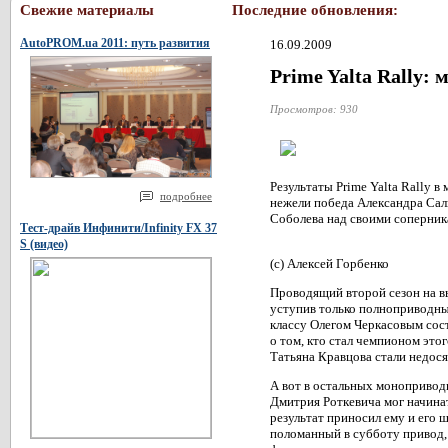
Свежие материалы
Последние обновления:
AutoPROM.ua 2011: путь развития
16.09.2009
Prime Yalta Rally:
Просмотров: 930
Результаты Prime Yalta Rally 
подробнее
нежели победа Александра Салю
Соболева над своими соперник
Тест-драйв Инфинити/Infinity FX 37
S (видео)
(с) Алексей Горбенко
Проводящий второй сезон на в
уступив только полноприводн
классу Олегом Черкасовым сос
о том, кто стал чемпионом это
Татьяна Кравцова стали недося
А вот в остальных моноприводн
Дмитрия Роткевича мог начина
результат приносил ему и его 
поломанный в субботу привод, 