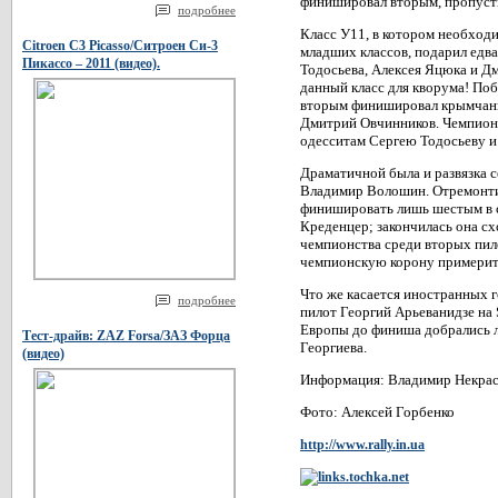
финишировал вторым, пропусти
подробнее
Класс У11, в котором необход
Citroen C3 Picasso/Ситроен Си-3
младших классов, подарил едва
Пикассо – 2011 (видео).
Тодосьева, Алексея Яцюка и Дми
данный класс для кворума! Поб
вторым финишировал крымчани
Дмитрий Овчинников. Чемпионс
одесситам Сергею Тодосьеву и
Драматичной была и развязка се
Владимир Волошин. Отремонтир
финишировать лишь шестым в с
Креденцер; закончилась она с
чемпионства среди вторых пило
чемпионскую корону примерит
Что же касается иностранных г
подробнее
пилот Георгий Арьеванидзе на 
Европы до финиша добрались л
Тест-драйв: ZAZ Forsa/ЗАЗ Форца
Георгиева.
(видео)
Информация: Владимир Некра
Фото: Алексей Горбенко
http://www.rally.in.ua