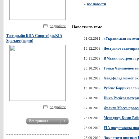
»
все новости
подробнее
Новости по теме
Тест-драйв КИА Спортейдж/KIA
:
«Украинская метелиц
01.02.2011
Sportage (видео)
:
Доступное заднеприв
15.12.2009
:
В Чехии построят т
13.11.2009
:
Гонка Чемпионов вн
23.10.2009
:
Хайдфельд может ок
22.10.2009
:
Рубенс Баррикелло 
13.10.2009
:
Нико Росберг потер
07.10.2009
подробнее
:
Фелипе Масса прове
07.10.2009
:
Менеджер Кими Райк
28.09.2009
:
FIA представила пр
28.09.2009
:
Экклстоун призвал 
25.09.2009