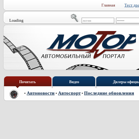
Главная
Тест др
Loading
Почитать
Видео
Дилеры офици
Автоновости
Автоспорт
Последние обновления
•
•
•