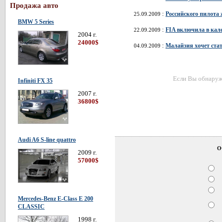
Продажа авто
:
Российского пилота
25.09.2009
BMW 5 Series
:
FIA включила в кал
22.09.2009
2004 г.
24000$
:
Малайзия хочет ста
04.09.2009
Если Вы обнаружи
Infiniti FX 35
2007 г.
36800$
Audi A6 S-line quattro
О
2009 г.
57000$
Mercedes-Benz E-Class E 200
CLASSIC
1998 г.