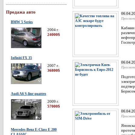
Продажа авто
06.04.2
Просмот
BMW 5 Series
Кабмин 
2004 г.
различн
24000$
нефтепр
Госпотр
Infiniti FX 35
06.04.2
2007 г.
Просмот
36800$
Подгото
электри
подтвер
Борисом
Audi A6 S-line quattro
2009 г.
57000$
06.04.2
Просмот
Японска
Mercedes-Benz E-Class E 200
прототи
CLASSIC