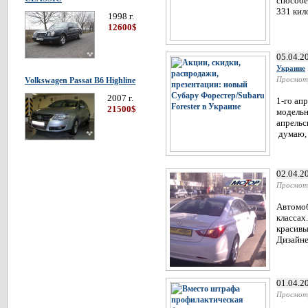
способе
331 кило
1998 г.
12600$
05.04.2
Украине
Просмот
Volkswagen Passat В6 Highline
2007 г.
1-го ап
21500$
модельн
апрельс
думаю, 
02.04.2
Просмот
Автомоб
классах
красивы
Дизайне
01.04.2
Просмот