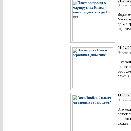
01.04.2
Просмот
Водител
Маршрут
до 4-5 
водител
01.04.2
Просмот
С сегод
шоссе в
сооруже
район). .
11.03.2
Просмот
Это мож
безопас
просто 
сюжет тр