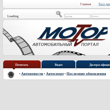
Главная
Тест др
Loading
Почитать
Видео
Дилеры офици
Автоновости
Автоспорт
Последние обновления
•
•
•