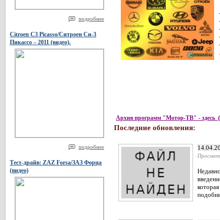
подробнее
Citroen C3 Picasso/Ситроен Си-3
Пикассо – 2011 (видео).
Архив программ "Мотор-ТВ" - здесь
Последние обновления:
подробнее
14.04.2
Просмот
Тест-драйв: ZAZ Forsa/ЗАЗ Форца
(видео)
Недавно
введени
которая
подобны