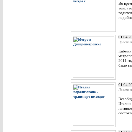
Во врем
том, чт
водител
подобны
01.04.2
Просмот
Кабмин 
метропо
2011 го
было вы
01.04.2
Просмот
Всеобща
Италию.
пятнице
состоял