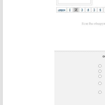
2
«пред
1
3
4
5
6
Если Вы обнаружи
О