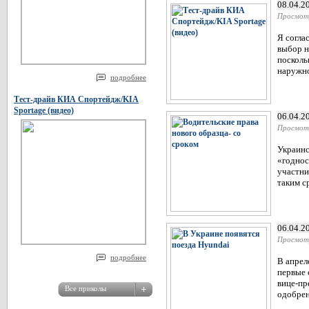
08.04.2
Просмот
Я согла
выбор н
посколь
наружно
подробнее
Тест-драйв КИА Спортейдж/KIA
Sportage (видео)
06.04.2
Просмот
Украинс
«годнос
участни
таким с
06.04.2
Просмот
подробнее
В апрел
первые 
вице-пр
одобрен