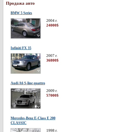
Продажа авто
BMW 5 Series
2004 г.
24000$
Infiniti FX 35
2007 г.
36800$
Audi A6 S-line quattro
2009 г.
57000$
Mercedes-Benz E-Class E 200
CLASSIC
1998 г.