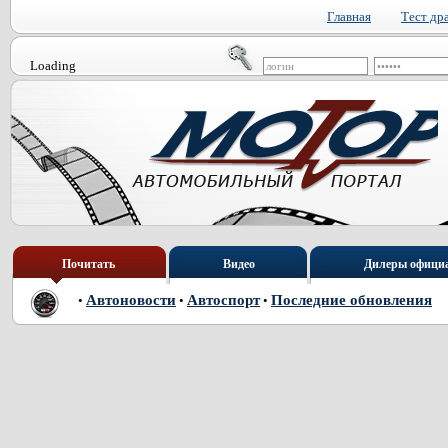
Главная
Тест др
Loading
Почитать
Видео
Дилеры офици
Автоновости
Автоспорт
Последние обновления
•
•
•