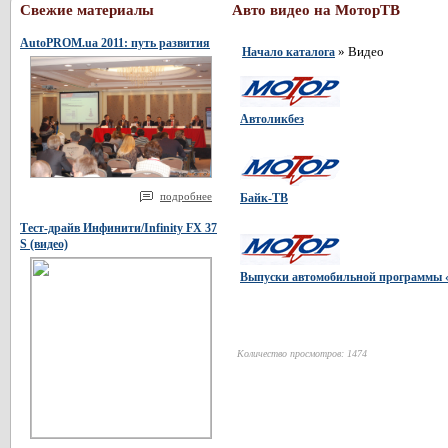
Свежие материалы
Авто видео на МоторТВ
AutoPROM.ua 2011: путь развития
» Видео
Начало каталога
Автоликбез
подробнее
Байк-ТВ
Тест-драйв Инфинити/Infinity FX 37
S (видео)
Выпуски автомобильной программы 
Количество просмотров: 1474