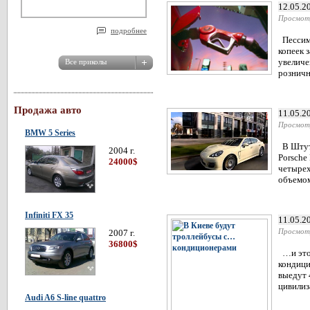
12.05.2
Просмот
подробнее
Пессими
копеек 
увеличе
розничн
Продажа авто
11.05.2
Просмот
BMW 5 Series
В Штутг
2004 г.
Porsche
24000$
четырех
объемом
Infiniti FX 35
11.05.2
Просмот
2007 г.
36800$
…и это 
кондици
выедут 
цивилиз
Audi A6 S-line quattro