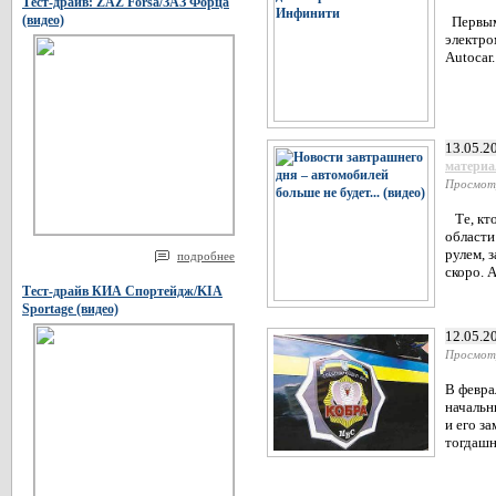
Тест-драйв: ZAZ Forsa/ЗАЗ Форца
(видео)
Первым 
электро
Autocar.
13.05.2
матери
Просмот
Те, кто
области
рулем, 
подробнее
скоро. 
Тест-драйв КИА Спортейдж/KIA
Sportage (видео)
12.05.2
Просмот
В февра
начальн
и его з
тогдашн