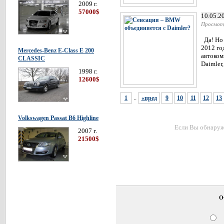
2009 г.
57000$
10.05.2
Просмот
Да! Но 
2012 го
Mercedes-Benz E-Class E 200
автоком
CLASSIC
Daimler,
1998 г.
12600$
..
1
«пред
9
10
11
12
13
Volkswagen Passat В6 Highline
Если Вы обнаружи
2007 г.
21500$
О