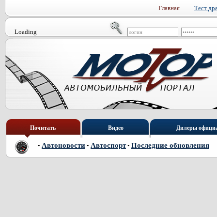
Главная
Тест др
Loading
Почитать
Видео
Дилеры офици
Автоновости
Автоспорт
Последние обновления
•
•
•