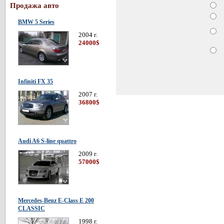
Продажа авто
BMW 5 Series
2004 г.
24000$
Infiniti FX 35
2007 г.
36800$
Audi A6 S-line quattro
2009 г.
57000$
Mercedes-Benz E-Class E 200
CLASSIC
1998 г.