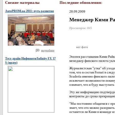
Свежие материалы
Последние обновления:
AutoPROM.ua 2011: путь развития
28.09.2009
Менеджер Кими Рай
Просмотров: 845
подробнее
Эпопея расставания Кими Райкк
Тест-драйв Инфинити/Infinity FX 37
менеджер финского пилота укл
S (видео)
Журналистская "утка" об уход
том, что в состав Ferrari в с
Scuderia именно финского пилот
исключает возможности покину
означает, что я буду выступать 
Эту же информацию подтвердил
контракты до срока прекращают
"Мы постоянно общаемся с пре
знает, что его можно разорват
останется ли Кими в команде и