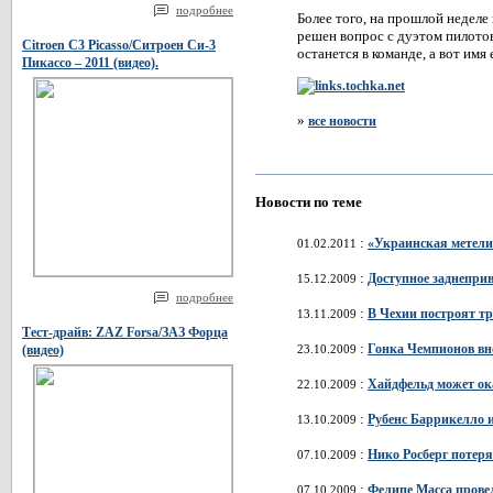
подробнее
Более того, на прошлой неделе 
решен вопрос с дуэтом пилото
Citroen C3 Picasso/Ситроен Си-3
останется в команде, а вот им
Пикассо – 2011 (видео).
»
все новости
Новости по теме
:
«Украинская метелиц
01.02.2011
:
Доступное заднеприв
15.12.2009
подробнее
:
В Чехии построят т
13.11.2009
Тест-драйв: ZAZ Forsa/ЗАЗ Форца
:
Гонка Чемпионов вн
23.10.2009
(видео)
:
Хайдфельд может ок
22.10.2009
:
Рубенс Баррикелло 
13.10.2009
:
Нико Росберг потер
07.10.2009
:
Фелипе Масса прове
07.10.2009