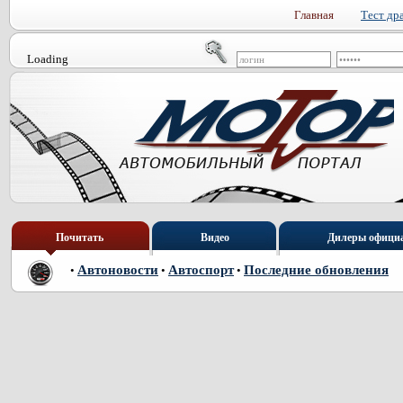
Главная
Тест др
Loading
Почитать
Видео
Дилеры офици
Автоновости
Автоспорт
Последние обновления
•
•
•