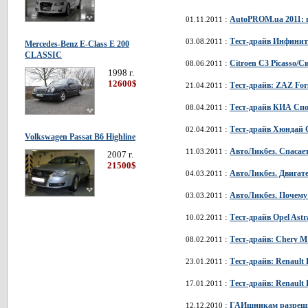
:
AutoPROM.ua 2011: 
01.11.2011
:
Тест-драйв Инфинити/
03.08.2011
Mercedes-Benz E-Class E 200
CLASSIC
:
Citroen C3 Picasso/С
08.06.2011
1998 г.
12600$
:
Тест-драйв: ZAZ For
21.04.2011
:
Тест-драйв КИА Спор
08.04.2011
:
Тест-драйв Хюндай С
02.04.2011
Volkswagen Passat В6 Highline
:
АвтоЛикбез. Спасает
11.03.2011
2007 г.
21500$
:
АвтоЛикбез. Двигате
04.03.2011
:
АвтоЛикбез. Почему
03.03.2011
:
Тест-драйв Opel Ast
10.02.2011
:
Тест-драйв: Chery M
08.02.2011
:
Тест-драйв: Renault
23.01.2011
:
Тест-драйв: Renault 
17.01.2011
:
ГАИшникам разрешил
12.12.2010