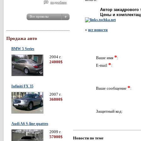
подробнее
Автор закадрового
Цены и комплектаци
»
все новости
Продажа авто
BMW 5 Series
*
2004 г.
Ваше имя
:
24000$
*
E-mail
:
Infiniti FX 35
*
Ваше сообщение
:
2007 г.
36800$
Защитный код:
Audi A6 S-line quattro
2009 г.
57000$
Новости по теме