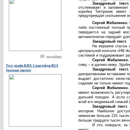
Закадровый текс
отслеживает и запоминает
коробка Типтроник имеет 
предупреждая скольжение в
Сергей Жебаленко.
либо постоянный полный п
передается на задний мос
автоматически передаёт доп
Закадровый текст.
На вершине спуска 
центральной консоли «
Hill
do
системой и поддерживает ра
подробнее
Сергей Жебаленко
сижу – и далеко вижу. Удобн
Тест-драйв КИА Спортейдж/KIA
Закадровый текст
Sportage (видео)
декоративными вставками по
выдает достаточно качеств
сидения не только имеют под
Сергей Жебаленко
имеют возможность регулиро
дальней поездке. А если с
всей его медвежьей семьей (
Закадровый текст
мотором. Наиболее досту
немногим больше 215 тысяч 
больше тридцати тысяч веч
И это, поверьте, за
много.