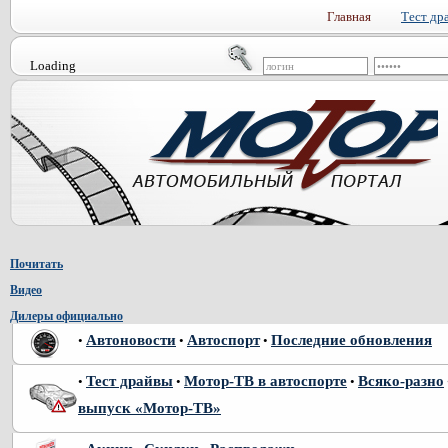
Главная
Тест др
Loading
Почитать
Видео
Дилеры официально
Автоновости
Автоспорт
Последние обновления
•
•
•
Тест драйвы
Мотор-ТВ в автоспорте
Всяко-разно
•
•
•
выпуск «Мотор-ТВ»