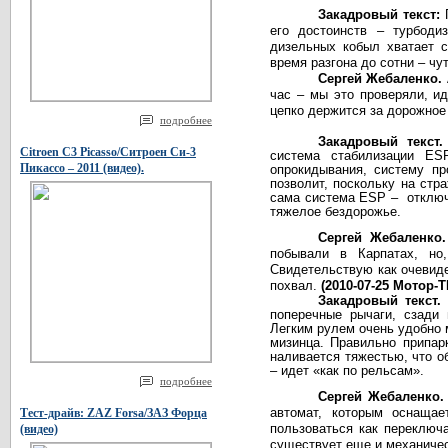
Закадровый текст:
его достоинств – турбод
дизельных кобыл хватает с
время разгона до сотни
–
чу
Сергей Жебаленко.
час – мы это проверяли
, и
цепко держится за дорожное
подробнее
Закадровый текст
Citroen C3 Picasso/Ситроен Си-3
система стабилизации ES
Пикассо – 2011 (видео).
опрокидывания, систему пр
позволит, поскольку на стр
сама система Е
SP
–
отключ
тяжелое бездорожье.
Сергей Жебаленко
побывали в Карпатах, но
Свидетельствую как очевид
похвал.
(2010-07-25 Мотор-Т
Закадровый текст
поперечные рычаги, сзади 
Легким рулем очень удобно 
мизинца. Правильно припар
наливается тяжестью, что о
– идет «как по рельсам».
подробнее
Сергей Жебаленко
автомат, которым оснаща
Тест-драйв: ZAZ Forsa/ЗАЗ Форца
пользоваться как переключ
(видео)
существует еще и механичес