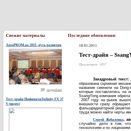
Свежие материалы
Последние обновления:
AutoPROM.ua 2011: путь развития
18.01.2011
Тест-драйв – Ssan
Просмотров: 1837
Закадровый текст:
образована скромная механи
название сменили на Dong-
подробнее
которые поставлялись на э
SsangYong компания обрела 
Тест-драйв Инфинити/Infinity FX 37
2007 году на рынок вышло
S (видео)
внешности сразу обращают 
фальшрадиаторной решетки и
труда можно найти черты им
, а
Сергей Жебаленко
случайно: дело в том, чт
технологиям и по лицензиям