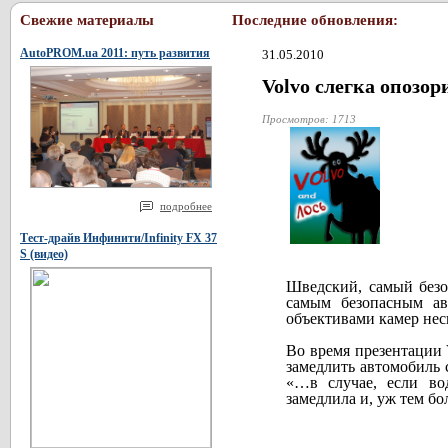
Свежие материалы
Последние обновления:
AutoPROM.ua 2011: путь развития
31.05.2010
Volvo слегка опозо
Просмотров: 1713
подробнее
Тест-драйв Инфинити/Infinity FX 37
S (видео)
Шведский, самый безоп
самым безопасным ав
объективами камер нес
Во время презентации 
замедлить автомобиль 
«…в случае, если во
замедлила и, уж тем бо