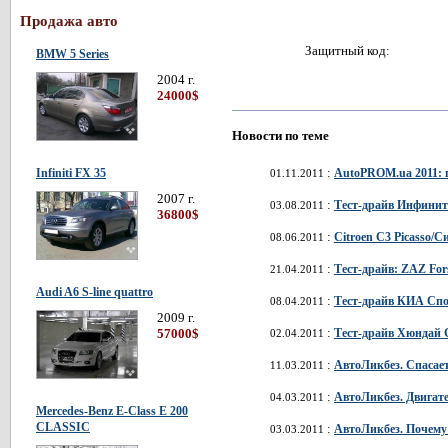
Продажа авто
Защитный код:
BMW 5 Series
2004 г.
24000$
Новости по теме
:
AutoPROM.ua 2011: 
Infiniti FX 35
01.11.2011
2007 г.
:
Тест-драйв Инфинити/
03.08.2011
36800$
:
Citroen C3 Picasso/С
08.06.2011
:
Тест-драйв: ZAZ For
21.04.2011
Audi A6 S-line quattro
:
Тест-драйв КИА Спор
08.04.2011
2009 г.
:
Тест-драйв Хюндай С
57000$
02.04.2011
:
АвтоЛикбез. Спасает
11.03.2011
:
АвтоЛикбез. Двигате
04.03.2011
Mercedes-Benz E-Class E 200
CLASSIC
:
АвтоЛикбез. Почему
03.03.2011