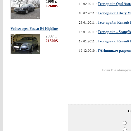
1998 г.
:
Тест-драйв Opel Ast
10.02.2011
12600$
:
Тест-драйв: Chery M
08.02.2011
:
Тест-драйв: Renault
23.01.2011
Volkswagen Passat В6 Highline
:
Тест-драйв – SsangY
18.01.2011
2007 г.
21500$
:
Тест-драйв: Renault 
17.01.2011
:
ГАИшникам разрешил
12.12.2010
Если Вы обнаружи
О