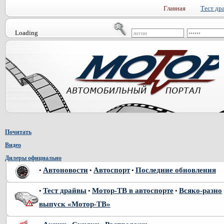
Главная
Тест др
Loading
Почитать
Видео
Дилеры официально
Автоновости
Автоспорт
Последние обновления
•
•
•
Тест драйвы
Мотор-ТВ в автоспорте
Всяко-разно
•
•
•
выпуск «Мотор-ТВ»