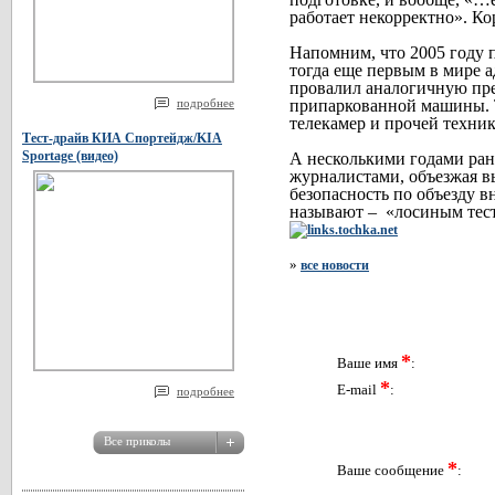
работает некорректно». Ко
Напомним, что 2005 году 
тогда еще первым в мире 
провалил аналогичную пр
подробнее
припаркованной машины. Т
телекамер и прочей техни
Тест-драйв КИА Спортейдж/KIA
Sportage (видео)
А несколькими годами ране
журналистами, объезжая в
безопасность по объезду в
называют –
«лосиным тес
»
все новости
*
Ваше имя
:
*
E-mail
:
подробнее
*
Ваше сообщение
: