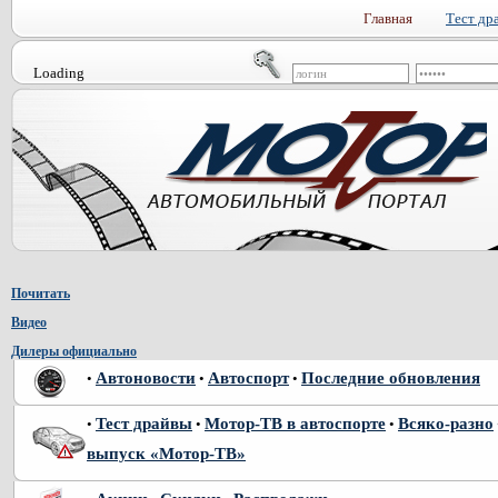
Главная
Тест др
Loading
Почитать
Видео
Дилеры официально
Автоновости
Автоспорт
Последние обновления
•
•
•
Тест драйвы
Мотор-ТВ в автоспорте
Всяко-разно
•
•
•
выпуск «Мотор-ТВ»