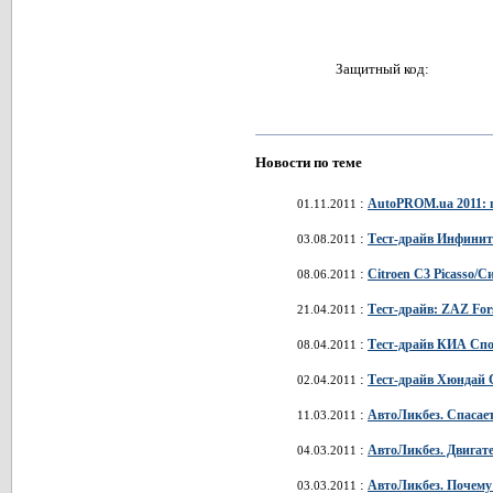
Защитный код:
Новости по теме
:
AutoPROM.ua 2011: 
01.11.2011
:
Тест-драйв Инфинити/
03.08.2011
:
Citroen C3 Picasso/С
08.06.2011
:
Тест-драйв: ZAZ For
21.04.2011
:
Тест-драйв КИА Спор
08.04.2011
:
Тест-драйв Хюндай С
02.04.2011
:
АвтоЛикбез. Спасает
11.03.2011
:
АвтоЛикбез. Двигате
04.03.2011
:
АвтоЛикбез. Почему
03.03.2011