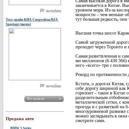
Самая высокая дорога в м
заканчивается в Китае. Вы
уровнем моря. Из-за кисло
подробнее
мощности – чем меньше об
тут большая редкость, они 
Тест-драйв КИА Спортейдж/KIA
Sportage (видео)
Высшая точка шоссе Кара
Самой загруженной дорогой
проходит через Торонто и 
Самая разветвленная и сам
ми миллионов (6 430 366) 
него «всего» три с полови
Рекорд по протяженности
Кстати, о дорогах Китая, 
подробнее
себе дорогу шириной как 
горизонт – такие в Китае 
разделительным отбойнико
металлической сетки, с к
проезда и с разметкой на 
многоуровневой развязке 
можно заглядывать в окна
Продажа авто
смотрите сами.
BMW 5 Series