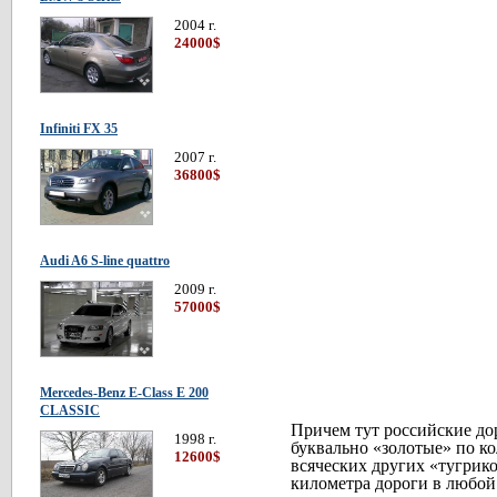
2004 г.
24000$
Infiniti FX 35
2007 г.
36800$
Audi A6 S-line quattro
2009 г.
57000$
Mercedes-Benz E-Class E 200
CLASSIC
Причем тут российские до
1998 г.
буквально «золотые» по к
12600$
всяческих других «тугрик
километра дороги в любой