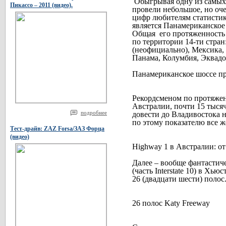
Обыгрывая одну из самых
Пикассо – 2011 (видео).
провели небольшое, но оче
цифр любителям статистик
является Панамериканское 
Общая
его протяженность
по территории 14-ти стра
(неофициально), Мексика, 
Панама, Колумбия, Эквадо
Панамериканское шоссе пр
Рекордсменом по протяженн
Австралии, почти 15 тысяч 
подробнее
довести до Владивостока н
по этому показателю все ж
Тест-драйв: ZAZ Forsa/ЗАЗ Форца
(видео)
Highway 1 в Австралии: от
Далее – вообще фантастич
(часть Interstate 10) в Хь
26 (двадцати шести) полос.
26 полос Katy Freeway