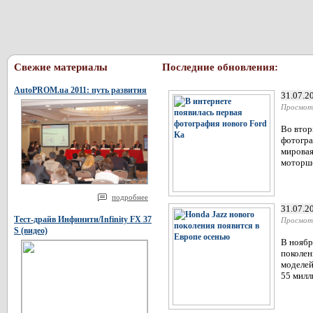
Свежие материалы
Последние обновления:
AutoPROM.ua 2011: путь развития
31.07.2
Просмот
Во втор
фотогра
мировая
моторшо
подробнее
31.07.2
Тест-драйв Инфинити/Infinity FX 37
Просмот
S (видео)
В ноябр
поколен
моделей
55 милл