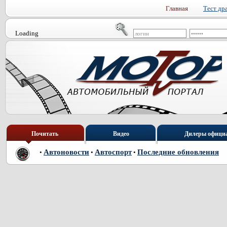
Главная
Тест др
Loading
Почитать
Видео
Дилеры офици
Автоновости
Автоспорт
Последние обновления
•
•
•