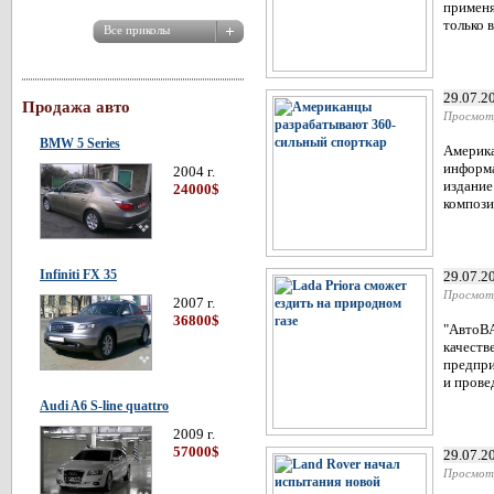
применя
только 
29.07.2
Продажа авто
Просмот
BMW 5 Series
Америка
информа
2004 г.
издание
24000$
компози
Infiniti FX 35
29.07.2
Просмот
2007 г.
36800$
"АвтоВА
качеств
предпри
и прове
Audi A6 S-line quattro
2009 г.
57000$
29.07.2
Просмот