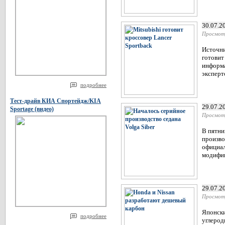
30.07.2
Просмот
Источни
готовит
информа
эксперт
подробнее
Тест-драйв КИА Спортейдж/KIA
29.07.2
Sportage (видео)
Просмот
В пятни
произво
официал
модифиц
29.07.2
Просмот
Японски
подробнее
углерод