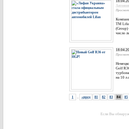
18.04.2
Автонов
Просмот
Компани
ТМ Lifa
(Group)
число л
18.04.2
Просмот
Немецко
Golf R3
турбона
на 10 л
..
84
1
«пред
81
82
83
85
Если Вы обнаружи