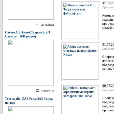
31.07.2
Просмот
Компани
заднепр
процеду
подробнее
модифик
Citroen C3 Picasso/Ситроен Си-3
Пикассо – 2011 (видео).
31.07.2
Просмот
Спортив
японско
подразд
основу 
30.07.2
Просмот
подробнее
Японска
Тест-драйв: ZAZ Forsa/ЗАЗ Форца
подразд
(видео)
под наз
проданы