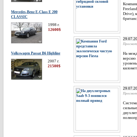
Компани
Freelan
Mercedes-Benz E-Class E 200
Drive),
CLASSIC
британс
1998 г.
12600$
29.07.2
Просмот
Volkswagen Passat В6 Highline
На межд
версию 
2007 г.
уровень
21500$
километ
29.07.2
Просмот
Система
сильные
двухлит
полнопр