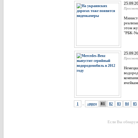
25.09.2
Просмот
Министе
реализа
этом жу
"РБК-Ук
25.09.2
Просмот
Немецки
водород
компани
ячейкам
..
81
1
«пред
82
83
84
85
Если Вы обнаружи