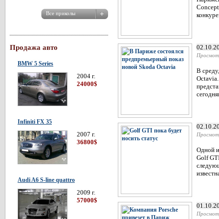
Concept
конкуре
Продажа авто
02.10.2
Просмот
BMW 5 Series
В среду
2004 г.
Octavia
24000$
предста
сегодня
Infiniti FX 35
02.10.2
2007 г.
Просмот
36800$
Одной и
Golf GT
следующ
известн
Audi A6 S-line quattro
2009 г.
57000$
01.10.2
Просмот