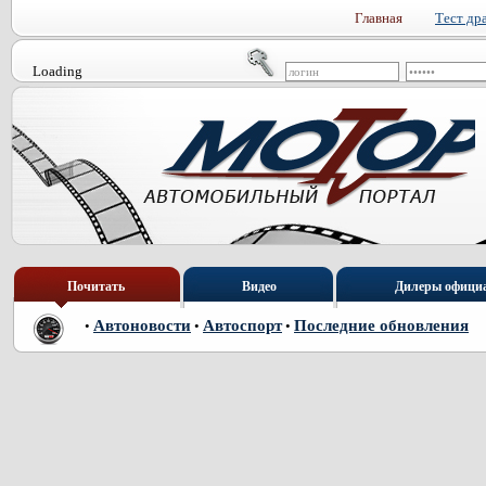
Главная
Тест др
Loading
Почитать
Видео
Дилеры офици
Автоновости
Автоспорт
Последние обновления
•
•
•