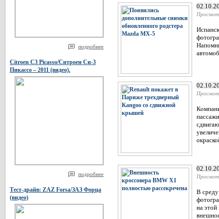
02.10.2
Просмот
Испанск
фотогра
Напомни
подробнее
автомоб
Citroen C3 Picasso/Ситроен Си-3
Пикассо – 2011 (видео).
02.10.2
Просмот
Компани
пассажи
сдвигаю
увеличе
окраско
02.10.2
подробнее
Просмот
Тест-драйв: ZAZ Forsa/ЗАЗ Форца
В среду
(видео)
фотогра
на этой
внешнос