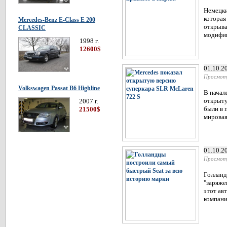
Немецки
которая
Mercedes-Benz E-Class E 200
открыва
CLASSIC
модифик
1998 г.
12600$
01.10.2
Просмот
Volkswagen Passat В6 Highline
В начал
открыту
2007 г.
были в 
21500$
мировая
01.10.2
Просмот
Голланд
"заряже
этот ав
компани