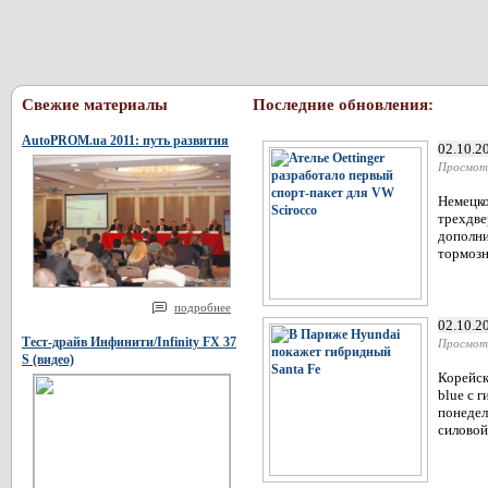
Свежие материалы
Последние обновления:
AutoPROM.ua 2011: путь развития
02.10.2
Просмот
Немецко
трехдве
дополни
тормозн
подробнее
02.10.2
Тест-драйв Инфинити/Infinity FX 37
Просмот
S (видео)
Корейск
blue c 
понедел
силовой