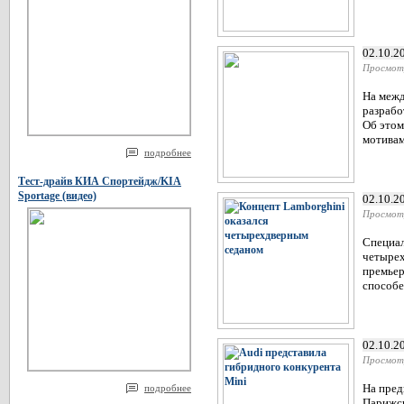
02.10.2
Просмот
На межд
разрабо
Об этом
мотивам
подробнее
Тест-драйв КИА Спортейдж/KIA
Sportage (видео)
02.10.2
Просмот
Специал
четырех
премьер
способе
02.10.2
Просмот
На пред
подробнее
Парижск