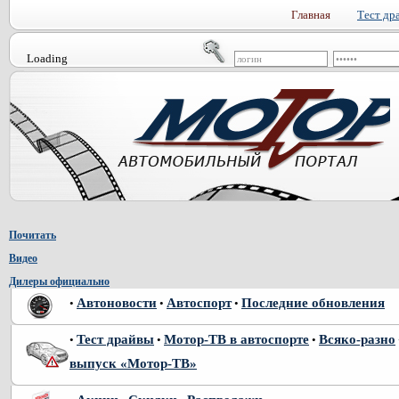
Главная
Тест др
Loading
Почитать
Видео
Дилеры официально
Автоновости
Автоспорт
Последние обновления
•
•
•
Тест драйвы
Мотор-ТВ в автоспорте
Всяко-разно
•
•
•
выпуск «Мотор-ТВ»