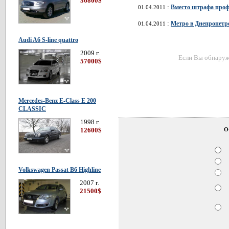
36800$
:
Вместо штрафа проф
01.04.2011
:
Метро в Днепропетр
01.04.2011
Audi A6 S-line quattro
2009 г.
Если Вы обнаружи
57000$
Mercedes-Benz E-Class E 200
CLASSIC
1998 г.
12600$
О
Volkswagen Passat В6 Highline
2007 г.
21500$