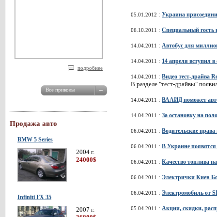
:
Украина присоедини
05.01.2012
:
Специальный гость 
06.10.2011
:
Автобус для миллио
14.04.2011
:
14 апреля вступил в
14.04.2011
подробнее
:
Видео тест-драйва R
14.04.2011
В разделе "тест-драйвы" появи
:
ВААИД поможет авто
14.04.2011
:
За остановку на пол
14.04.2011
Продажа авто
:
Водительские права 
06.04.2011
BMW 5 Series
:
В Украине появятся 
06.04.2011
2004 г.
24000$
:
Качество топлива на
06.04.2011
:
Электрички Киев-Бор
06.04.2011
:
Электромобиль от S
06.04.2011
Infiniti FX 35
:
Акции, скидки, расп
05.04.2011
2007 г.