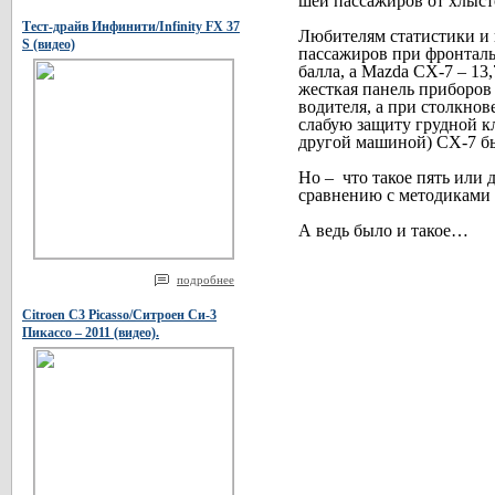
шеи пассажиров от хлыст
Тест-драйв Инфинити/Infinity FX 37
Любителям статистики и ц
S (видео)
пассажиров при фронталь
балла, а Mazda CX-7 – 13
жесткая панель приборов 
водителя, а при столкно
слабую защиту грудной кл
другой машиной) CX-7 б
Но –
что такое пять или 
сравнению с методиками
А ведь было и такое…
подробнее
Citroen C3 Picasso/Ситроен Си-3
Пикассо – 2011 (видео).