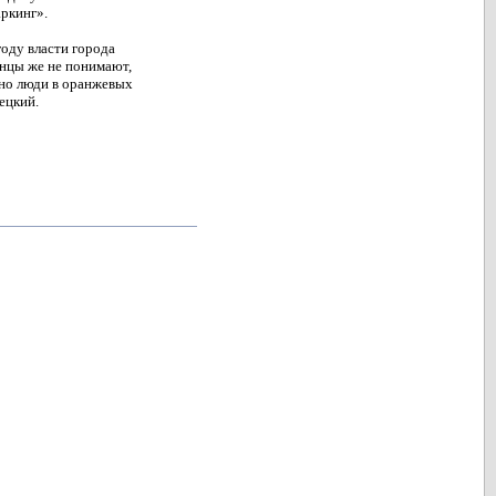
ркинг».
году власти города
инцы же не понимают,
вно люди в оранжевых
ецкий.