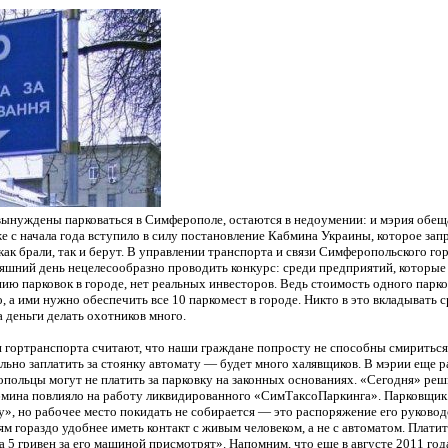
ынуждены парковаться в Симферополе, остаются в недоумении: и мэрия обещал
же с начала года вступило в силу постановление Кабмина Украины, которое за
 как брали, так и берут. В управлении транспорта и связи Симферопольского г
няшний день нецелесообразно проводить конкурс: среди предприятий, которые 
ию парковок в городе, нет реальных инвесторов. Ведь стоимость одного парк
, а ими нужно обеспечить все 10 паркомест в городе. Никто в это вкладывать с
а деньги делать охотников много.
и гортранспорта считают, что наши граждане попросту не способны смириться
льно заплатить за стоянку автомату — будет много халявщиков. В мэрии еще р
польцы могут не платить за парковку на законных основаниях. «Сегодня» реш
бмина повлияло на работу ликвидированного «СимТаксоПаркинга». Парковщик
у», но рабочее место покидать не собирается — это распоряжение его руков
ям гораздо удобнее иметь контакт с живым человеком, а не с автоматом. Плати
а 5 гривен за его машиной присмотрят». Напомним, что еще в августе 2011 го