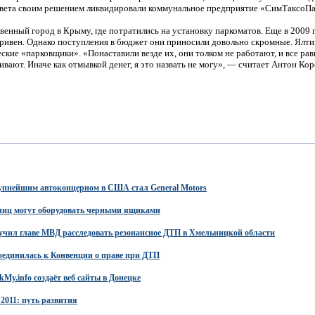
вета своим решением ликвидировали коммунальное предприятие «СимТаксоПа
венный город в Крыму, где потратились на установку паркоматов. Еще в 2009 
 гривен. Однако поступления в бюджет они приносили довольно скромные. Ялт
ские «парковщики». «Понаставили везде их, они толком не работают, и все ра
вают. Иначе как отмывкой денег, я это назвать не могу», — считает Антон Кор
рупнейшим автоконцерном в США стал General Motors
лиц могут оборудовать черными ящиками
чил главе МВД расследовать резонансное ДТП в Хмельницкой области
единилась к Конвенции о праве при ДТП
My.info создаёт веб сайты в Донецке
011: путь развития