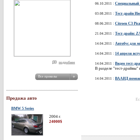
:
Специальный 
06.10.2011
:
Тест-драйв Инф
03.08.2011
:
Citroen C3 Pic
08.06.2011
:
Тест-драйв: Z
21.04.2011
:
Автобус для 
14.04.2011
:
14 апреля вст
14.04.2011
подробнее
:
Видео тест-др
14.04.2011
В разделе "тест-драйвы"
:
ВААИД поможе
14.04.2011
Продажа авто
Ес
BMW 5 Series
2004 г.
24000$