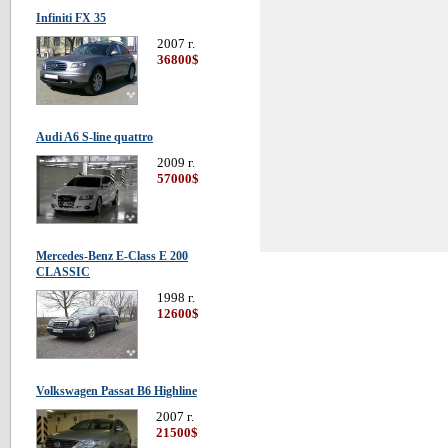
Infiniti FX 35
2007 г.
36800$
Audi A6 S-line quattro
2009 г.
57000$
Mercedes-Benz E-Class E 200
CLASSIC
1998 г.
12600$
Volkswagen Passat В6 Highline
2007 г.
21500$