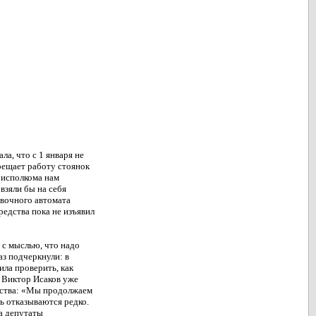
а, что с 1 января не
прещает работу стоянок
орисполкома нам
взяли бы на себя
овочного автомата
редства пока не изъявил
 с мыслью, что надо
аз подчеркнули: в
ила проверить, как
 Виктор Исаков уже
одства: «Мы продолжаем
ть отказываются редко.
да депутаты