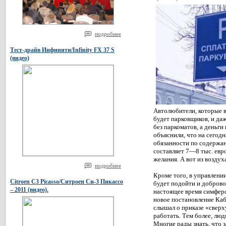
подробнее
Тест-драйв Инфинити/Infinity FX 37 S
(видео)
Автолюбители, которые в
будет парковщиков, и да
без паркоматов, а деньги
объяснили, что на сегод
обязанности по содержан
составляет 7—8 тыс. евро
желания. А вот из воздух
подробнее
Кроме того, в управлени
Citroen C3 Picasso/Ситроен Си-3 Пикассо
будет подойти и доброво
– 2011 (видео).
настоящее время симферо
новое постановление Ка
слышал о приказе «сверх
работать. Тем более, люд
Многие рады знать, что з