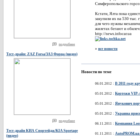
Симферопольского горсо
Кстати, Ялта пока единст
закупили их на 530 тыс.
для чего нужны механиче
жилетах бегают и обилечи
http://news.infocar.ua
подробнее
»
все новости
Тест-драйв: ZAZ Forsa/ЗАЗ Форца (видео)
Новости по теме
:
В 2011 году к
06.01.2012
:
Кортежи VIP-
05.01.2012
:
Янукович пору
05.01.2012
:
Украина присо
05.01.2012
подробнее
:
Компания Look
06.11.2011
Тест-драйв КИА Спортейдж/KIA Sportage
:
AutoPROM.ua 2
01.11.2011
(видео)