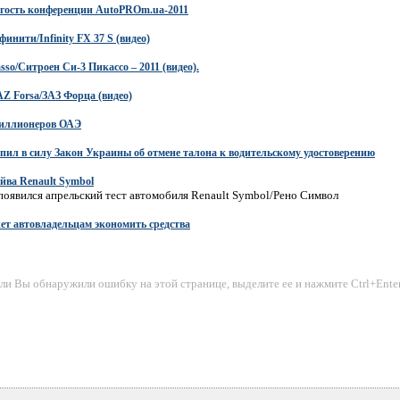
гость конференции AutoPROm.ua-2011
инити/Infinity FX 37 S (видео)
asso/Ситроен Си-3 Пикассо – 2011 (видео).
AZ Forsa/ЗАЗ Форца (видео)
миллионеров ОАЭ
упил в силу Закон Украины об отмене талона к водительскому удостоверению
айва Renault Symbol
 появился апрельский тест автомобиля Renault Symbol/Рено Символ
т автовладельцам экономить средства
ли Вы обнаружили ошибку на этой странице, выделите ее и нажмите Сtrl+Enter