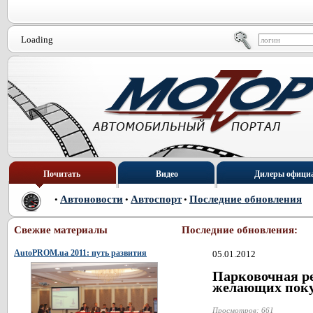
Loading
Почитать
Видео
Дилеры офици
Автоновости
Автоспорт
Последние обновления
•
•
•
Свежие материалы
Последние обновления:
AutoPROM.ua 2011: путь развития
05.01.2012
Парковочная ре
желающих поку
Просмотров: 661